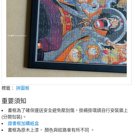
標籤：
拼圖框
重要須知
畫框為了確保運送安全避免壓刮傷，掛繩掛環請自行安裝鎖上
(分開包裝)。
證書框加購紙盒
畫框為原木上漆， 顏色與紋路會有所不同 。