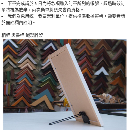
下單完成請於五日內將款項繳入訂單所列的帳號，超過時效訂
單將視為放棄，兩次棄單將喪失會員資格。
我們為免用統一發票營利單位，提供標準收據報帳，需要者請
於備註欄內註明。
相框 證書框 鐵製腳架