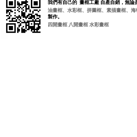
我們有自己的 畫框工廠 自產自銷，無論
油畫框
、
水彩框
、
拼圖框
、
素描畫框
、
海
製作。
四開畫框 八開畫框 水彩畫框