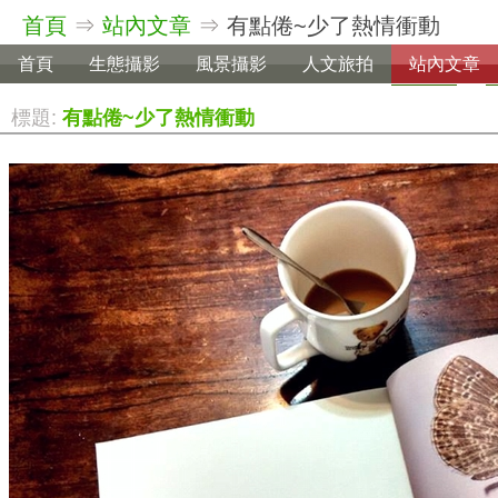
首頁
⇒
站內文章
⇒
有點倦~少了熱情衝動
首頁
生態攝影
風景攝影
人文旅拍
站內文章
標題:
有點倦~少了熱情衝動