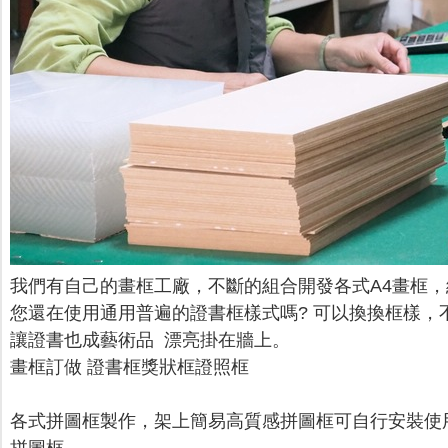
我們有自己的畫框工廠，不斷的組合開發各式A4畫框
您還在使用通用普遍的證書框樣式嗎? 可以換換框樣，
讓證書也成藝術品 漂亮掛在牆上。
畫框訂做
證書框獎狀框證照框
各式拼圖框製作，架上簡易高質感拼圖框可自行安裝使