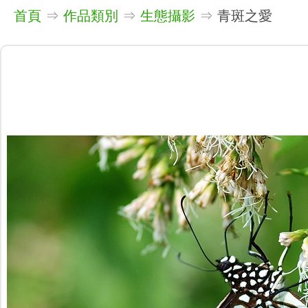
首頁
⇒
作品類別
⇒
生態攝影
⇒
青斑之愛