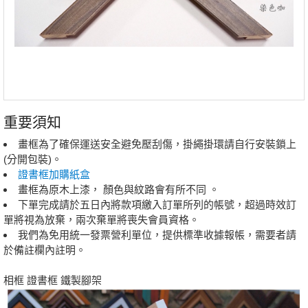
重要須知
畫框為了確保運送安全避免壓刮傷，掛繩掛環請自行安裝鎖上
(分開包裝)。
證書框加購紙盒
畫框為原木上漆， 顏色與紋路會有所不同 。
下單完成請於五日內將款項繳入訂單所列的帳號，超過時效訂
單將視為放棄，兩次棄單將喪失會員資格。
我們為免用統一發票營利單位，提供標準收據報帳，需要者請
於備註欄內註明。
相框 證書框 鐵製腳架