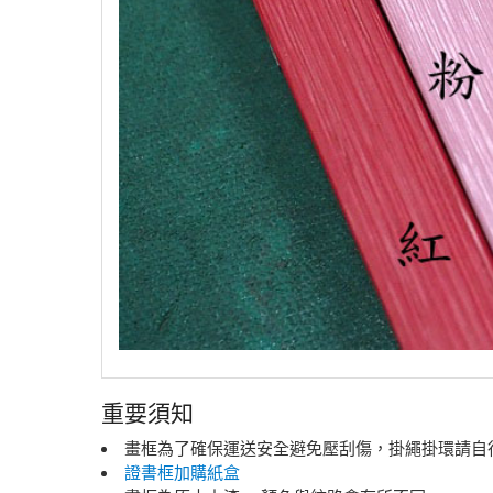
重要須知
畫框為了確保運送安全避免壓刮傷，掛繩掛環請自行
證書框加購紙盒