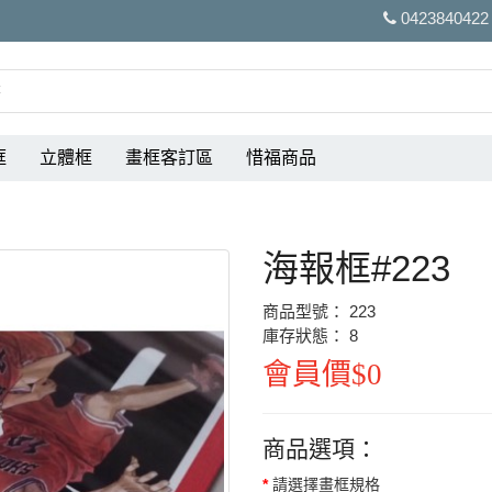
0423840422
框
立體框
畫框客訂區
惜福商品
海報框#223
商品型號： 223
庫存狀態： 8
會員價$0
商品選項：
請選擇畫框規格