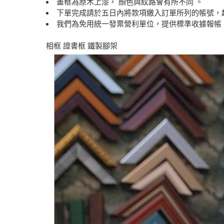
畫框為原木上漆， 顏色與紋路會有所不同 。
下單完成請於五日內將款項繳入訂單所列的帳號，
我們為免用統一發票營利單位，提供標準收據報帳
相框 證書框 鐵製腳架