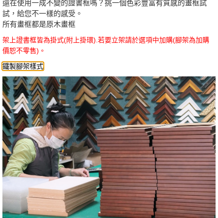
還在使用一成不變的證書框嗎？挑一個色彩豐富有質感的畫框試
試，給您不一樣的感受。
所有畫框都是原木畫框
架上證書框皆為掛式(附上掛環).若要立架請於選項中加購
(腳架為加購
價恕不零售)
。
鐵製腳架樣式