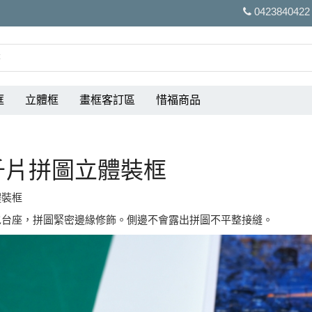
0423840422
框
立體框
畫框客訂區
惜福商品
千片拼圖立體裝框
體裝框
包台座，拼圖緊密邊緣修飾。側邊不會露出拼圖不平整接縫。