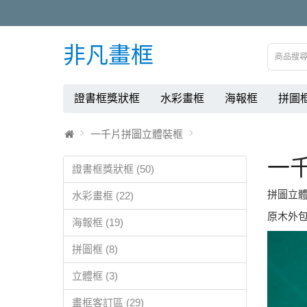
非凡畫框
證書框獎狀框
水彩畫框
海報框
拼圖
一千片拼圖立體裝框
一
證書框獎狀框 (50)
拼圖立
水彩畫框 (22)
原木外
海報框 (19)
拼圖框 (8)
立體框 (3)
畫框客訂區 (29)