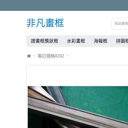
非凡畫框
證書框獎狀框
水彩畫框
海報框
拼圖
客訂規格#232