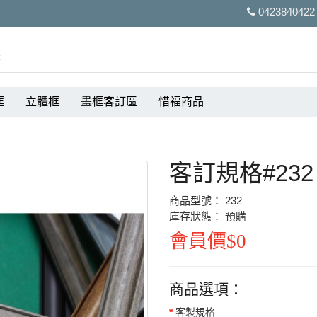
0423840422
框
立體框
畫框客訂區
惜福商品
客訂規格#232
商品型號： 232
庫存狀態： 預購
會員價$0
商品選項：
客製規格