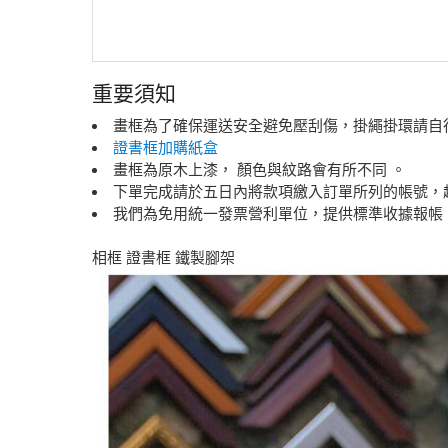
重要須知
畫框為了確保運送安全避免壓刮傷，掛繩掛環請自行
證書框加購紙盒
畫框為原木上漆， 顏色與紋路會有所不同 。
下單完成請於五日內將款項繳入訂單所列的帳號，
我們為免用統一發票營利單位，提供標準收據報帳
相框 證書框 鐵製腳架