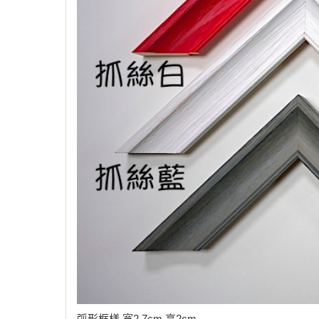
弧形框樣 寬2.7cm 高2cm