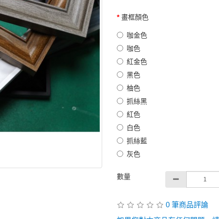
畫框顏色
咖金色
咖色
紅金色
黑色
柚色
抓絲黑
紅色
白色
抓絲藍
灰色
數量
0 筆商品評論