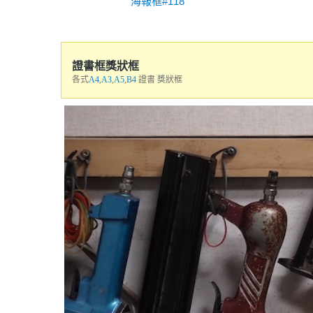
海報框#118
證書框獎狀框
各式
A4
,
A3
,
A5
,
B4
證書 獎狀框