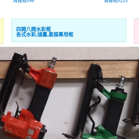
海報框#46
海報框#223
四開八開水彩框
各式水彩,插畫,素描專用框