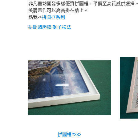
非凡畫坊開發多樣優質拼圖框，平價至高質感供選擇
美麗畫作可以高高掛在牆上。
點我->
拼圖框系列
拼圖熱壓膜 獅子裱法
拼圖框#232