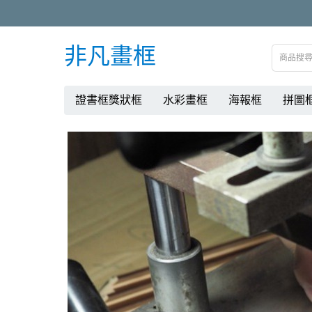
非凡畫框
證書框獎狀框
水彩畫框
海報框
拼圖