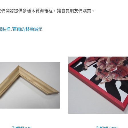
我們開發提供多樣木質海報框，讓會員朋友們購買。
。
/
霍爾的移動城堡
報裝框